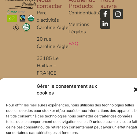
contacter
Products
suivre
Parc
Confidentialité
d’activités
Mentions
Caroline Aigle
Légales
20 rue
FAQ
Caroline Aigle
33185 Le
Haillan –
FRANCE
+33 (0) 5 57
Gérer le consentement aux
53 08 10
cookies
*FR-BIO-01
Pour offrir les meilleures expériences, nous utilisons des technologies telles
que les cookies pour stocker et/ou accéder aux informations des appareils. L
fait de consentir à ces technologies nous permettra de traiter des données
telles que le comportement de navigation ou les ID uniques sur ce site. Le fai
de ne pas consentir ou de retirer son consentement peut avoir un effet négati
sur certaines caractéristiques et fonctions.