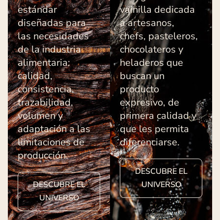
estándar
vainilla dedicada
diseñadas para
a artesanos,
las necesidades
chefs, pasteleros,
de la industria
chocolateros y
alimentaria:
heladeros que
calidad,
buscan un
consistencia,
producto
trazabilidad,
expresivo, de
volumen y
primera calidad y
adaptación a las
que les permita
limitaciones de
diferenciarse.
producción.
DESCUBRE EL
DESCUBRE EL
UNIVERSO
UNIVERSO