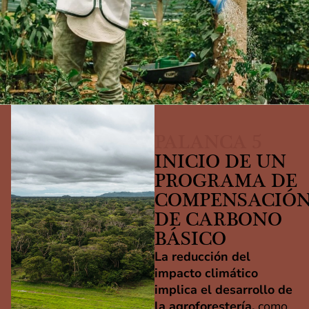
PALANCA 5
INICIO DE UN
PROGRAMA DE
COMPENSACIÓ
DE CARBONO
BÁSICO
La reducción del
impacto climático
implica el desarrollo de
la agroforestería,
como