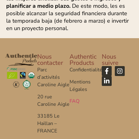
planificar a medio plazo.
De este modo, les es
posible alcanzar la seguridad financiera durante
la temporada baja (de febrero a marzo) e invertir
en un proyecto personal.
Nous
Authentic
Nous
contacter
Products
suivre
Parc
Confidentialité
d’activités
Mentions
Caroline Aigle
Légales
20 rue
FAQ
Caroline Aigle
33185 Le
Haillan –
FRANCE