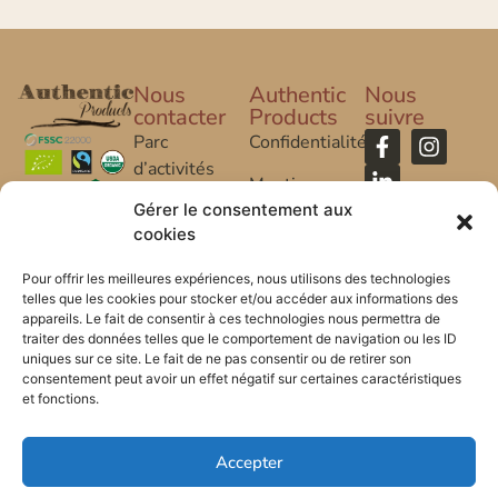
Nous
Authentic
Nous
contacter
Products
suivre
Parc
Confidentialité
d’activités
Mentions
Caroline Aigle
Légales
Gérer le consentement aux
cookies
20 rue
FAQ
Caroline Aigle
Pour offrir les meilleures expériences, nous utilisons des technologies
telles que les cookies pour stocker et/ou accéder aux informations des
33185 Le
appareils. Le fait de consentir à ces technologies nous permettra de
Haillan –
traiter des données telles que le comportement de navigation ou les ID
FRANCE
uniques sur ce site. Le fait de ne pas consentir ou de retirer son
consentement peut avoir un effet négatif sur certaines caractéristiques
et fonctions.
+33 (0) 5 57
53 08 10
Accepter
*FR-BIO-01