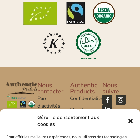
Nous
Authentic
Nous
contacter
Products
suivre
Parc
Confidentialité
d’activités
Mentions
Caroline Aigle
Gérer le consentement aux
Légales
cookies
20 rue
FAQ
Caroline Aigle
Pour offrir les meilleures expériences, nous utilisons des technologies