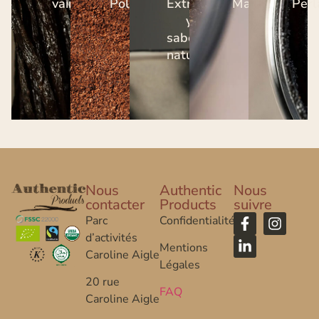
vainas
Polvos
Extractos
Masa
Perl
y
sabores
naturales
Nous
Authentic
Nous
contacter
Products
suivre
Parc
Confidentialité
d’activités
Mentions
Caroline Aigle
Légales
20 rue
FAQ
Caroline Aigle