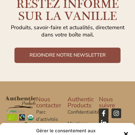
RESTEZ INFORMÉ
SUR LA VANILLE
Produits, savoir-faire et actualités, directement
dans votre boîte mail.
REJOINDRE NOTRE NEWSLETTER
Nous
Authentic
Nous
contacter
Products
suivre
Parc
Confidentialité
d’activités
Mentions
Caroline Aigle
Légales
Gérer le consentement aux