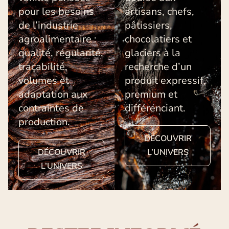
pour les besoins
artisans, chefs,
de l’industrie
pâtissiers,
agroalimentaire :
chocolatiers et
qualité, régularité,
glaciers à la
traçabilité,
recherche d’un
volumes et
produit expressif,
adaptation aux
premium et
contraintes de
différenciant.
production.
DÉCOUVRIR
DÉCOUVRIR
L’UNIVERS
L’UNIVERS