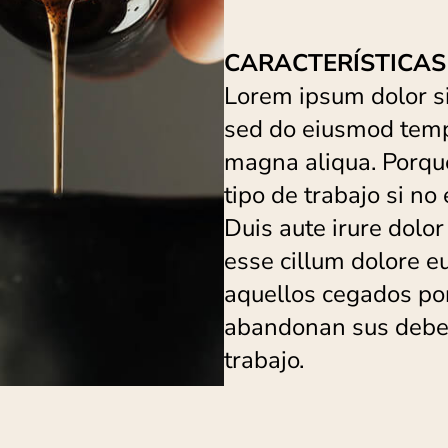
CARACTERÍSTICAS 
Lorem ipsum dolor sit
sed do eiusmod tempo
magna aliqua. Porque,
tipo de trabajo si no
Duis aute irure dolor
esse cillum dolore eu
aquellos cegados por
abandonan sus debere
trabajo.