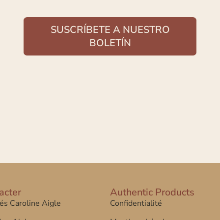
SUSCRÍBETE A NUESTRO
BOLETÍN
acter
Authentic Products
tés Caroline Aigle
Confidentialité