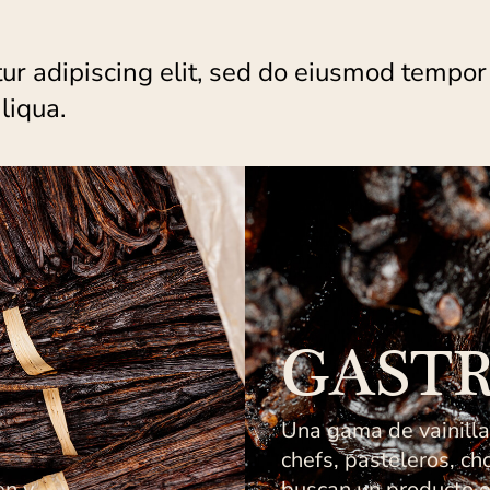
ur adipiscing elit, sed do eiusmod tempor
liqua.
GAST
Una gama de vainilla
chefs, pasteleros, ch
en y
buscan un producto e