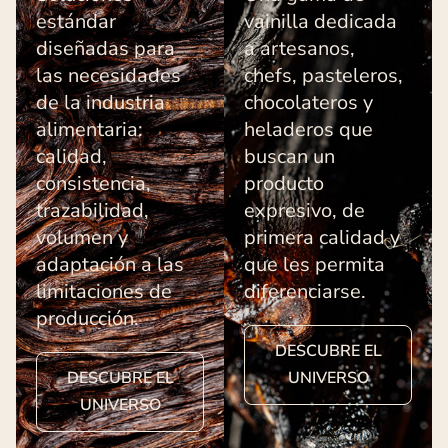
estándar
vainilla dedicada
diseñadas para
a artesanos,
las necesidades
chefs, pasteleros,
de la industria
chocolateros y
alimentaria:
heladeros que
calidad,
buscan un
consistencia,
producto
trazabilidad,
expresivo, de
volumen y
primera calidad y
adaptación a las
que les permita
limitaciones de
diferenciarse.
producción.
DESCUBRE EL
DESCUBRE EL
UNIVERSO
UNIVERSO