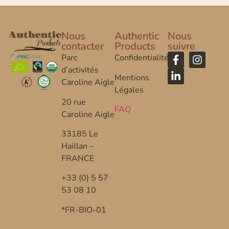
Nous
Authentic
Nous
contacter
Products
suivre
Parc
Confidentialité
d’activités
Mentions
Caroline Aigle
Légales
20 rue
FAQ
Caroline Aigle
33185 Le
Haillan –
FRANCE
+33 (0) 5 57
53 08 10
*FR-BIO-01