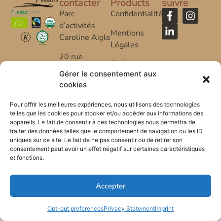
contacter
Products
suivre
Parc
Confidentialité
d’activités
Mentions
Caroline Aigle
Légales
20 rue
FAQ
Caroline Aigle
Gérer le consentement aux
cookies
33185 Le
Haillan –
Pour offrir les meilleures expériences, nous utilisons des technologies
FRANCE
telles que les cookies pour stocker et/ou accéder aux informations des
appareils. Le fait de consentir à ces technologies nous permettra de
+33 (0) 5 57
traiter des données telles que le comportement de navigation ou les ID
uniques sur ce site. Le fait de ne pas consentir ou de retirer son
53 08 10
consentement peut avoir un effet négatif sur certaines caractéristiques
et fonctions.
*FR-BIO-01
Accepter
Opt-out preferences
Privacy Statement
Imprint