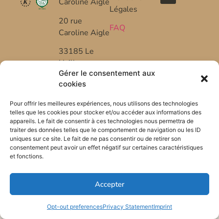
Caroline Aigle
Légales
20 rue
FAQ
Caroline Aigle
33185 Le
Haillan –
Gérer le consentement aux
FRANCE
cookies
+33 (0) 5 57
Pour offrir les meilleures expériences, nous utilisons des technologies
53 08 10
telles que les cookies pour stocker et/ou accéder aux informations des
appareils. Le fait de consentir à ces technologies nous permettra de
*FR-BIO-01
traiter des données telles que le comportement de navigation ou les ID
uniques sur ce site. Le fait de ne pas consentir ou de retirer son
consentement peut avoir un effet négatif sur certaines caractéristiques
et fonctions.
Accepter
Opt-out preferences
Privacy Statement
Imprint