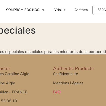
COMPROMISOS NOS
Vainilla
Contacto
ESPA
peciales
nes especiales o sociales para los miembros de la cooperati
acter
Authentic Products
tés Caroline Aigle
Confidentialité
ine Aigle
Mentions Légales
illan – FRANCE
FAQ
7 53 08 10