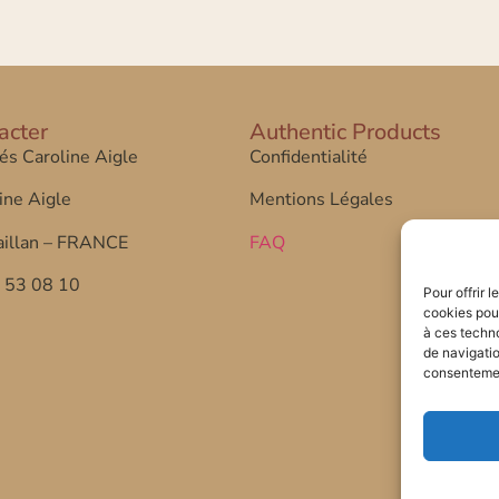
acter
Authentic Products
tés Caroline Aigle
Confidentialité
ine Aigle
Mentions Légales
illan – FRANCE
FAQ
7 53 08 10
Pour offrir 
cookies pour
à ces techn
de navigatio
consentement