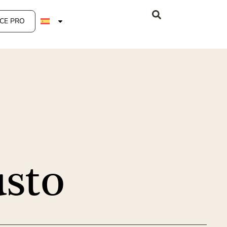
CE PRO
sto