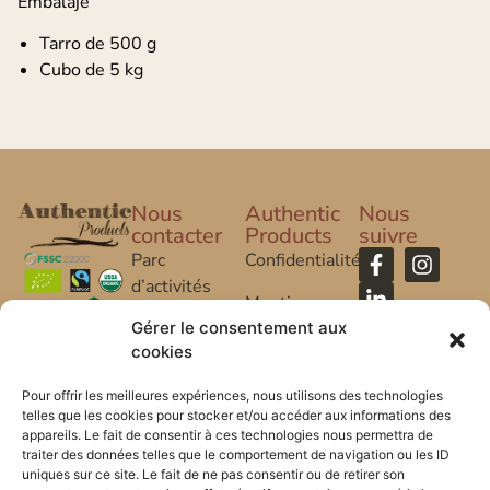
Embalaje
Tarro de 500 g
Cubo de 5 kg
Nous
Authentic
Nous
contacter
Products
suivre
Parc
Confidentialité
d’activités
Mentions
Caroline Aigle
Légales
Gérer le consentement aux
cookies
20 rue
FAQ
Caroline Aigle
Pour offrir les meilleures expériences, nous utilisons des technologies
telles que les cookies pour stocker et/ou accéder aux informations des
33185 Le
appareils. Le fait de consentir à ces technologies nous permettra de
Haillan –
traiter des données telles que le comportement de navigation ou les ID
FRANCE
uniques sur ce site. Le fait de ne pas consentir ou de retirer son