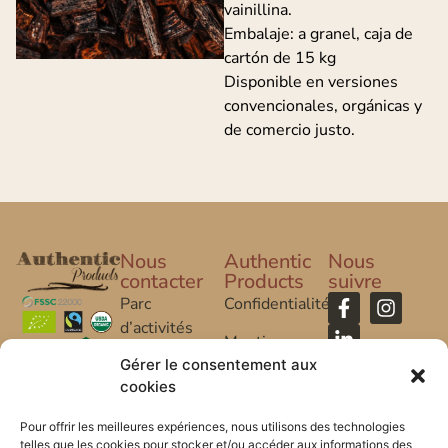
vainillina.
Embalaje: a granel, caja de
cartón de 15 kg
Disponible en versiones
convencionales, orgánicas y
de comercio justo.
Nous
Authentic
Nous
contacter
Products
suivre
Parc
Confidentialité
d’activités
Mentions
Caroline Aigle
Gérer le consentement aux
Légales
cookies
20 rue
FAQ
Caroline Aigle
Pour offrir les meilleures expériences, nous utilisons des technologies
telles que les cookies pour stocker et/ou accéder aux informations des