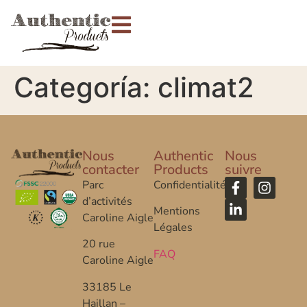
Categoría:
climat2
Nous
Authentic
Nous
contacter
Products
suivre
Parc
Confidentialité
d’activités
Mentions
Caroline Aigle
Légales
20 rue
FAQ
Caroline Aigle
33185 Le
Haillan –