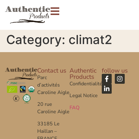
Category:
climat2
Contact us
Authentic
follow us
Products
Parc
Confidentialité
d’activités
Caroline Aigle
Legal Notice
20 rue
FAQ
Caroline Aigle
33185 Le
Haillan –
FRANCE