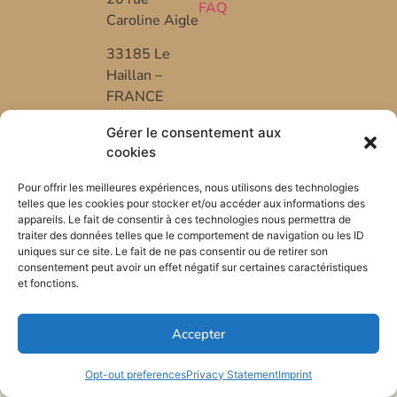
FAQ
Caroline Aigle
33185 Le
Haillan –
FRANCE
+33 (0) 5 57
Gérer le consentement aux
53 08 10
cookies
*FR-BIO-01
Pour offrir les meilleures expériences, nous utilisons des technologies
telles que les cookies pour stocker et/ou accéder aux informations des
appareils. Le fait de consentir à ces technologies nous permettra de
traiter des données telles que le comportement de navigation ou les ID
uniques sur ce site. Le fait de ne pas consentir ou de retirer son
consentement peut avoir un effet négatif sur certaines caractéristiques
et fonctions.
Accepter
Opt-out preferences
Privacy Statement
Imprint