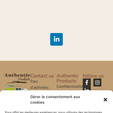
Contact us
Authentic
follow us
Products
Parc
Confidentialité
d’activités
Caroline Aigle
Legal Notice
Gérer le consentement aux
cookies
20 rue
FAQ
Caroline Aigle
Pour offrir les meilleures expériences, nous utilisons des technologies