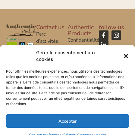
Contact us
Authentic
follow us
Products
Parc
Confidentialité
d’activités
Caroline Aigle
Legal Notice
Gérer le consentement aux
cookies
20 rue
FAQ
Caroline Aigle
Pour offrir les meilleures expériences, nous utilisons des technologies
telles que les cookies pour stocker et/ou accéder aux informations des
33185 Le
appareils. Le fait de consentir à ces technologies nous permettra de
Haillan –
traiter des données telles que le comportement de navigation ou les ID
FRANCE
uniques sur ce site. Le fait de ne pas consentir ou de retirer son
consentement peut avoir un effet négatif sur certaines caractéristiques
et fonctions.
+33 (0) 5 57
53 08 10
Accepter
*FR-BIO-01
Opt-out preferences
Privacy Statement
Imprint