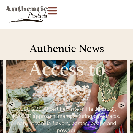
Authentic News
Access to
water
FSSC 22000 certified site in Haillan (33),
HACCP approach, manufacturing of extracts,
natural vanilla flavors, pastes, pearls and
powder.