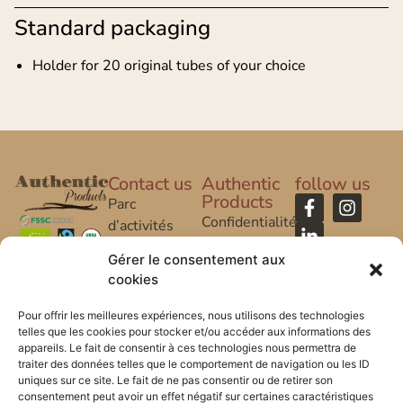
Standard packaging
Holder for 20 original tubes of your choice
Contact us
Authentic
follow us
Products
Parc
Confidentialité
d’activités
Caroline Aigle
Legal Notice
Gérer le consentement aux
cookies
20 rue
FAQ
Caroline Aigle
Pour offrir les meilleures expériences, nous utilisons des technologies
telles que les cookies pour stocker et/ou accéder aux informations des
33185 Le
appareils. Le fait de consentir à ces technologies nous permettra de
Haillan –
traiter des données telles que le comportement de navigation ou les ID
FRANCE
uniques sur ce site. Le fait de ne pas consentir ou de retirer son
consentement peut avoir un effet négatif sur certaines caractéristiques