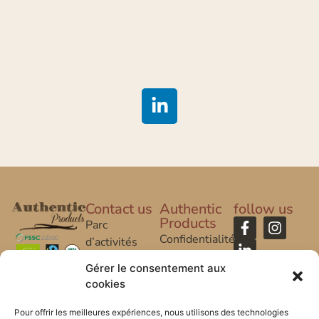
Contact us
Authentic
follow us
Products
Parc
Confidentialité
d’activités
Caroline Aigle
Legal Notice
Gérer le consentement aux
cookies
20 rue
FAQ
Caroline Aigle
Pour offrir les meilleures expériences, nous utilisons des technologies