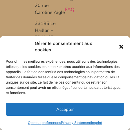
20 rue
FAQ
Caroline Aigle
33185 Le
Haillan –
FRANCE
Gérer le consentement aux
+33 (0) 5 57
cookies
53 08 10
Pour offrir les meilleures expériences, nous utilisons des technologies
*FR-BIO-01
telles que les cookies pour stocker et/ou accéder aux informations des
appareils. Le fait de consentir à ces technologies nous permettra de
traiter des données telles que le comportement de navigation ou les ID
uniques sur ce site. Le fait de ne pas consentir ou de retirer son
consentement peut avoir un effet négatif sur certaines caractéristiques
et fonctions.
Accepter
Opt-out preferences
Privacy Statement
Imprint