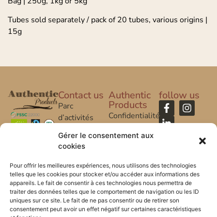
Bag | 250g, 1kg or 5kg
Tubes sold separately / pack of 20 tubes, various origins |
15g
Contact us
Authentic
follow us
Products
Parc
Confidentialité
d’activités
Caroline Aigle
Legal Notice
Gérer le consentement aux
cookies
20 rue
FAQ
Caroline Aigle
Pour offrir les meilleures expériences, nous utilisons des technologies
telles que les cookies pour stocker et/ou accéder aux informations des
33185 Le
appareils. Le fait de consentir à ces technologies nous permettra de
Haillan –
traiter des données telles que le comportement de navigation ou les ID
FRANCE
uniques sur ce site. Le fait de ne pas consentir ou de retirer son
consentement peut avoir un effet négatif sur certaines caractéristiques