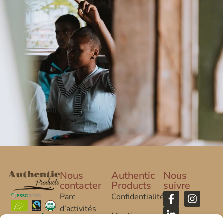
Nous
Authentic
Nous
contacter
Products
suivre
Parc
Confidentialité
d’activités
Mentions
Caroline Aigle