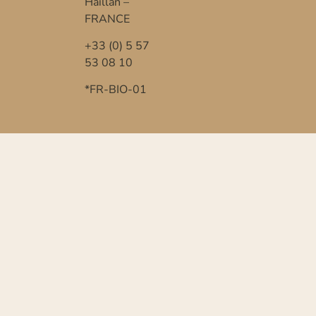
Haillan –
FRANCE
+33 (0) 5 57
53 08 10
*FR-BIO-01