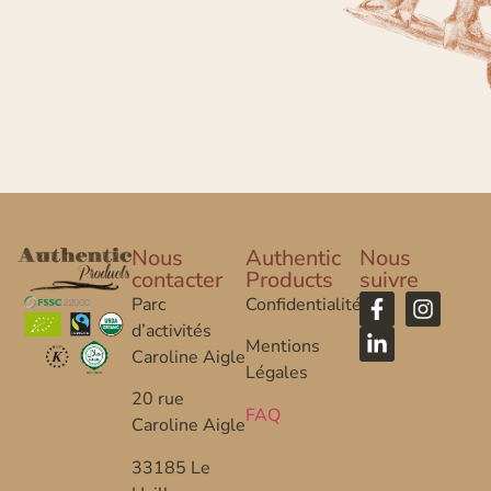
Nous
Authentic
Nous
contacter
Products
suivre
Parc
Confidentialité
d’activités
Mentions
Caroline Aigle
Légales
20 rue
FAQ
Caroline Aigle
33185 Le