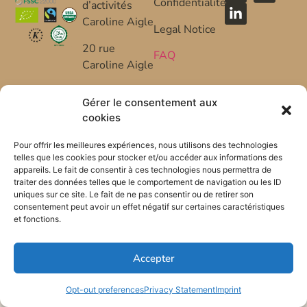
Confidentialité
d’activités
Caroline Aigle
Legal Notice
20 rue
FAQ
Caroline Aigle
33185 Le
Gérer le consentement aux
Haillan –
cookies
FRANCE
Pour offrir les meilleures expériences, nous utilisons des technologies
+33 (0) 5 57
telles que les cookies pour stocker et/ou accéder aux informations des
53 08 10
appareils. Le fait de consentir à ces technologies nous permettra de
traiter des données telles que le comportement de navigation ou les ID
*FR-BIO-01
uniques sur ce site. Le fait de ne pas consentir ou de retirer son
consentement peut avoir un effet négatif sur certaines caractéristiques
et fonctions.
Accepter
Opt-out preferences
Privacy Statement
Imprint