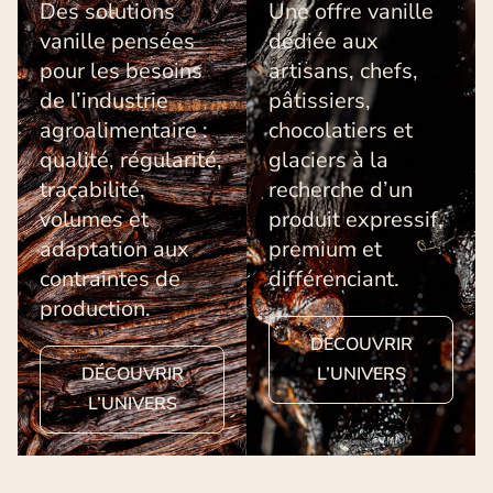
Des solutions
Une offre vanille
vanille pensées
dédiée aux
pour les besoins
artisans, chefs,
de l’industrie
pâtissiers,
agroalimentaire :
chocolatiers et
qualité, régularité,
glaciers à la
traçabilité,
recherche d’un
volumes et
produit expressif,
adaptation aux
premium et
contraintes de
différenciant.
production.
DÉCOUVRIR
DÉCOUVRIR
L’UNIVERS
L’UNIVERS