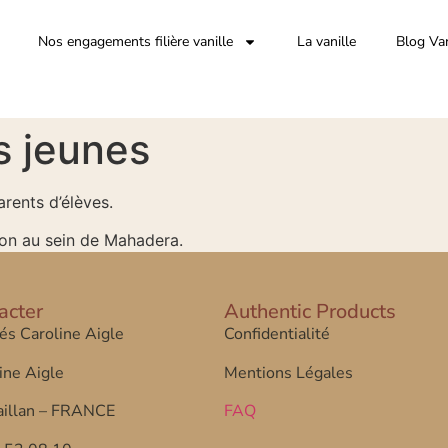
Nos engagements filière vanille
La vanille
Blog Van
 jeunes
rents d’élèves.
tion au sein de Mahadera.
acter
Authentic Products
tés Caroline Aigle
Confidentialité
ine Aigle
Mentions Légales
illan – FRANCE
FAQ