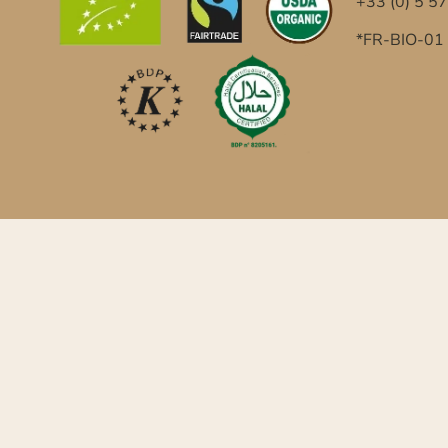
+33 (0) 5 5
*FR-BIO-01