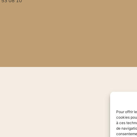
7 53 08 10
Pour offrir 
cookies pour
à ces techn
de navigatio
consentement