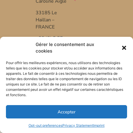
Caroline Aigle
33185 Le
Haillan –
FRANCE
+33 (0) 5 57
Gérer le consentement aux
53 08 10
cookies
*FR-BIO-01
Pour offrir les meilleures expériences, nous utilisons des technologies
telles que les cookies pour stocker et/ou accéder aux informations des
appareils. Le fait de consentir à ces technologies nous permettra de
traiter des données telles que le comportement de navigation ou les ID
uniques sur ce site. Le fait de ne pas consentir ou de retirer son
consentement peut avoir un effet négatif sur certaines caractéristiques
et fonctions.
Accepter
Opt-out preferences
Privacy Statement
Imprint