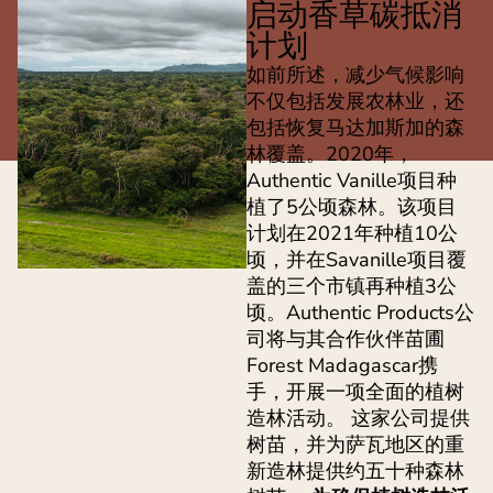
启动香草碳抵消
计划
如前所述，减少气候影响
不仅包括发展农林业，还
包括恢复马达加斯加的森
林覆盖。2020年，
Authentic Vanille项目种
植了5公顷森林。该项目
计划在2021年种植10公
顷，并在Savanille项目覆
盖的三个市镇再种植3公
顷。Authentic Products公
司将与其合作伙伴苗圃
Forest Madagascar携
手，开展一项全面的植树
造林活动。 这家公司提供
树苗，并为萨瓦地区的重
新造林提供约五十种森林