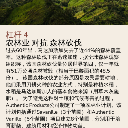
杠杆 4
农林业 对抗 森林砍伐
过去60年里，马达加斯加失去了近44%的森林覆盖
率。这种森林砍伐正在迅速加速，据全球森林观察
组织称，该国森林砍伐量位居世界第四，仅一年就
有51万公顷森林被毁（相当于巴黎面积的48.5
倍）。 该国森林砍伐的部分原因是农民需要耕地，
他们采用刀耕火种的农业方式，特别是种植水稻，
水稻是马达加斯加人的基本食物来源（用草木灰施
肥）。 为了避免这种对土壤和气候有害的过程，
Authentic Products公司制定了一项农林业计划。该
计划包括通过Savanille（3个苗圃）和Authentic
Vanille（5个苗圃）项目建立8个苗圃，分别用于培
育薪柴、建筑用材和经济作物幼苗。