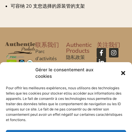
可容纳 20 支您选择的原装管的支架
联系我们
Authentic
关注我们
Products
Parc
隐私政策
d’activités
Caroline Aigle
法律声明
Gérer le consentement aux
cookies
20 rue
常问问题
Caroline Aigle
Pour offrir les meilleures expériences, nous utilisons des technologies
telles que les cookies pour stocker et/ou accéder aux informations des
33185 Le
appareils. Le fait de consentir à ces technologies nous permettra de
Haillan –
traiter des données telles que le comportement de navigation ou les ID
FRANCE
uniques sur ce site. Le fait de ne pas consentir ou de retirer son
consentement peut avoir un effet négatif sur certaines caractéristiques
et fonctions.
+33 (0) 5 57
53 08 10