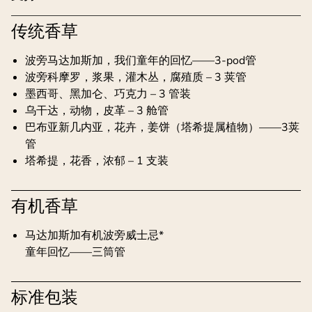
传统香草
波旁马达加斯加，我们童年的回忆——3-pod管
波旁科摩罗，浆果，灌木丛，腐殖质 – 3 荚管
墨西哥、黑加仑、巧克力 – 3 管装
乌干达，动物，皮革 – 3 舱管
巴布亚新几内亚，花卉，姜饼（塔希提属植物）——3荚
管
塔希提，花香，浓郁 – 1 支装
有机香草
马达加斯加有机波旁威士忌*
童年回忆——三筒管
标准包装