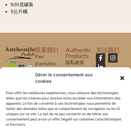
500克罐装
5公斤桶
联系我们
Authentic
关注我们
Products
Parc
隐私政策
d’activités
Caroline Aigle
法律声明
Gérer le consentement aux
cookies
20 rue
常问问题
Caroline Aigle
Pour offrir les meilleures expériences, nous utilisons des technologies
telles que les cookies pour stocker et/ou accéder aux informations des
33185 Le
appareils. Le fait de consentir à ces technologies nous permettra de
Haillan –
traiter des données telles que le comportement de navigation ou les ID
FRANCE
uniques sur ce site. Le fait de ne pas consentir ou de retirer son
consentement peut avoir un effet négatif sur certaines caractéristiques
et fonctions.
+33 (0) 5 57