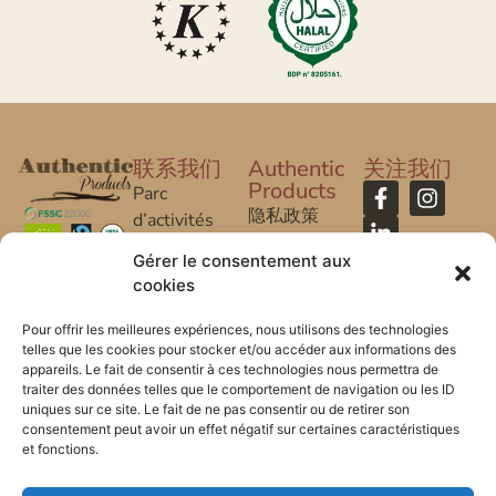
联系我们
Authentic
关注我们
Products
Parc
隐私政策
d’activités
Caroline Aigle
法律声明
Gérer le consentement aux
cookies
20 rue
常问问题
Caroline Aigle
Pour offrir les meilleures expériences, nous utilisons des technologies
telles que les cookies pour stocker et/ou accéder aux informations des
33185 Le
appareils. Le fait de consentir à ces technologies nous permettra de
Haillan –
traiter des données telles que le comportement de navigation ou les ID
FRANCE
uniques sur ce site. Le fait de ne pas consentir ou de retirer son
consentement peut avoir un effet négatif sur certaines caractéristiques
et fonctions.
+33 (0) 5 57
53 08 10