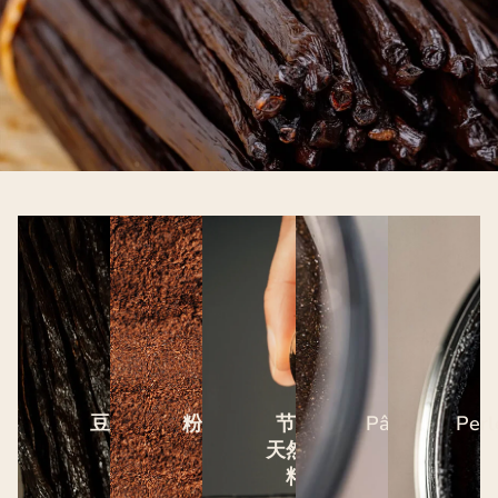
豆荚
粉末
节选
Pâte
Perl
天然香
料