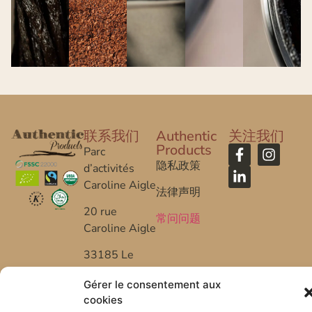
联系我们
Authentic
关注我们
Products
Parc
隐私政策
d’activités
Caroline Aigle
法律声明
20 rue
常问问题
Caroline Aigle
33185 Le
Haillan –
Gérer le consentement aux
FRANCE
cookies