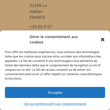
33185 Le
Haillan –
FRANCE
+33 (0) 5 57
53 08 10
Gérer le consentement aux
*FR-BIO-01
cookies
Pour offrir les meilleures expériences, nous utilisons des technologies
telles que les cookies pour stocker et/ou accéder aux informations des
appareils. Le fait de consentir à ces technologies nous permettra de
traiter des données telles que le comportement de navigation ou les ID
uniques sur ce site. Le fait de ne pas consentir ou de retirer son
consentement peut avoir un effet négatif sur certaines caractéristiques
et fonctions.
Accepter
Opt-out preferences
Privacy Statement
Imprint