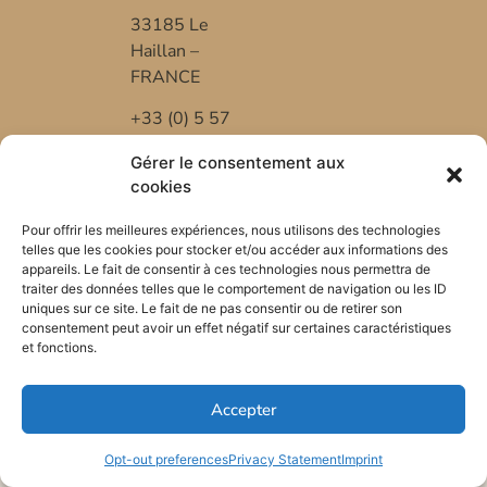
33185 Le
Haillan –
FRANCE
+33 (0) 5 57
53 08 10
Gérer le consentement aux
*FR-BIO-01
cookies
Pour offrir les meilleures expériences, nous utilisons des technologies
telles que les cookies pour stocker et/ou accéder aux informations des
appareils. Le fait de consentir à ces technologies nous permettra de
traiter des données telles que le comportement de navigation ou les ID
uniques sur ce site. Le fait de ne pas consentir ou de retirer son
consentement peut avoir un effet négatif sur certaines caractéristiques
et fonctions.
Accepter
Opt-out preferences
Privacy Statement
Imprint