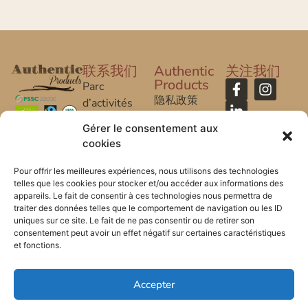
联系我们
Authentic
关注我们
Products
Parc
隐私政策
d’activités
Caroline Aigle
法律声明
Gérer le consentement aux
cookies
20 rue
常问问题
Caroline Aigle
Pour offrir les meilleures expériences, nous utilisons des technologies
telles que les cookies pour stocker et/ou accéder aux informations des
33185 Le
appareils. Le fait de consentir à ces technologies nous permettra de
Haillan –
traiter des données telles que le comportement de navigation ou les ID
FRANCE
uniques sur ce site. Le fait de ne pas consentir ou de retirer son
consentement peut avoir un effet négatif sur certaines caractéristiques
et fonctions.
+33 (0) 5 57
53 08 10
Accepter
*FR-BIO-01