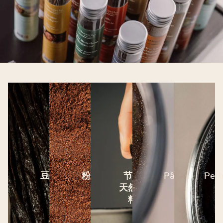
豆荚
粉末
节选
Pâte
Perl
天然香
料