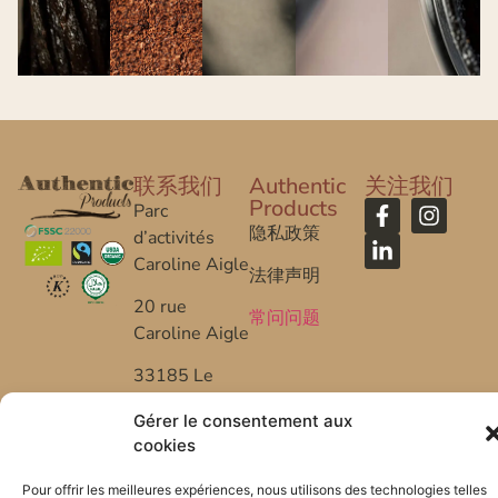
联系我们
Authentic
关注我们
Products
Parc
隐私政策
d’activités
Caroline Aigle
法律声明
20 rue
常问问题
Caroline Aigle
33185 Le
Haillan –
Gérer le consentement aux
FRANCE
cookies
+33 (0) 5 57
Pour offrir les meilleures expériences, nous utilisons des technologies telles