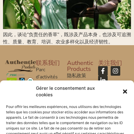
因此，谈论“负责任的香草”，既涉及产品本身，也涉及可追溯
性、质量、教育、培训、农业多样化以及经济韧性。
联系我们
Authentic
关注我们
Products
Parc
隐私政策
d’activités
Caroline Aigle
法律声明
Gérer le consentement aux
cookies
20 rue
常问问题
Caroline Aigle
Pour offrir les meilleures expériences, nous utilisons des technologies
telles que les cookies pour stocker et/ou accéder aux informations des
33185 Le
appareils. Le fait de consentir à ces technologies nous permettra de
Haillan –
traiter des données telles que le comportement de navigation ou les ID
FRANCE
uniques sur ce site. Le fait de ne pas consentir ou de retirer son
consentement peut avoir un effet négatif sur certaines caractéristiques