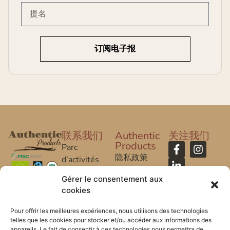
订阅电子报
联系我们
Authentic
关注我们
Products
Parc
隐私政策
d’activités
Caroline Aigle
法律声明
Gérer le consentement aux
cookies
20 rue
常问问题
Caroline Aigle
Pour offrir les meilleures expériences, nous utilisons des technologies
telles que les cookies pour stocker et/ou accéder aux informations des
33185 Le
appareils. Le fait de consentir à ces technologies nous permettra de